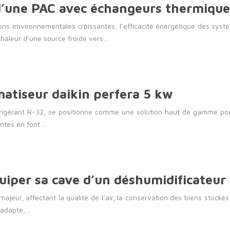
’une PAC avec échangeurs thermiques
ons environnementales croissantes, l’efficacité énergétique des syst
chaleur d’une source froide vers…
atiseur daikin perfera 5 kw
réfrigérant R-32, se positionne comme une solution haut de gamme pou
entes en font…
quiper sa cave d’un déshumidificateur
eur, affectant la qualité de l’air, la conservation des biens stockés
r adapté,…