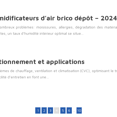
dificateurs d’air brico dépôt – 2024
breux problèmes: moisissures, allergies, dégradation des matériau
ntes, un taux d’humidité intérieur optimal se situe…
tionnement et applications
mes de chauffage, ventilation et climatisation (CVC), optimisant le tr
lité d’entretien en font une…
1
2
3
4
5
6
…
10