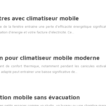
tres avec climatiseur mobile
te de la fenêtre entraîne une perte d’efficacité énergétique significat
on d’énergie et votre facture d’électricité. Ce…
on pour climatiseur mobile moderne
ant de confort thermique, notamment pendant les canicules estival
l adapté peut entraîner une baisse significative de…
ation mobile sans évacuation
s les petits espaces comme un studio, un bureau ou une chambre mansar