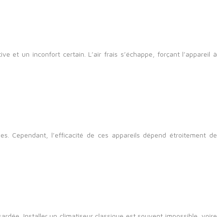
ive et un inconfort certain. L’air frais s’échappe, forçant l’appareil à
es. Cependant, l’efficacité de ces appareils dépend étroitement de
dée. Installer un climatiseur classique est souvent impossible, voire