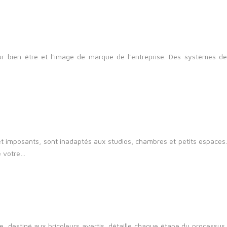
eur bien-être et l’image de marque de l’entreprise. Des systèmes de
et imposants, sont inadaptés aux studios, chambres et petits espaces.
e votre…
e, destiné aux bricoleurs avertis, détaille chaque étape du processus,