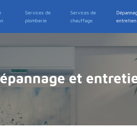
e
Services de
Services de
Dépannag
on
plomberie
chauffage
entretien
épannage et entreti