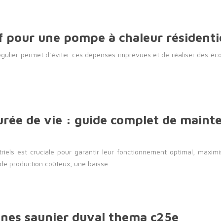
 pour une pompe à chaleur résidenti
ulier permet d’éviter ces dépenses imprévues et de réaliser des écon
durée de vie : guide complet de main
els est cruciale pour garantir leur fonctionnement optimal, maximis
 de production coûteux, une baisse…
nnes saunier duval thema c25e