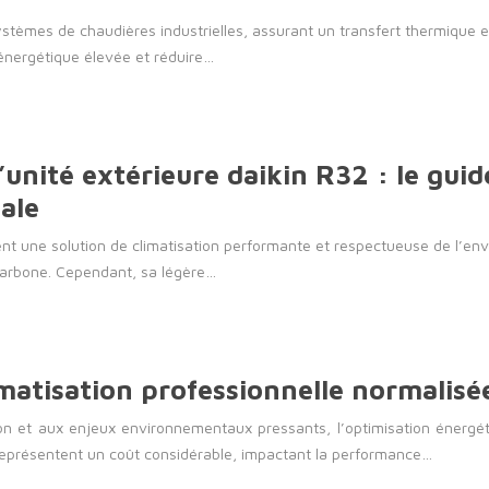
èmes de chaudières industrielles, assurant un transfert thermique eff
 énergétique élevée et réduire…
’unité extérieure daikin R32 : le gu
ale
ent une solution de climatisation performante et respectueuse de l’en
 carbone. Cependant, sa légère…
imatisation professionnelle normalisé
tion et aux enjeux environnementaux pressants, l’optimisation énerg
e représentent un coût considérable, impactant la performance…