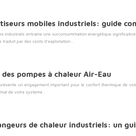
tiseurs mobiles industriels: guide co
les industriels entraîne une surconsommation énergétique significati
se traduit par des coûts d’exploitation…
n des pompes à chaleur Air-Eau
présente un engagement important pour le confort thermique de votr
timal de votre système…
ngeurs de chaleur industriels: un gu