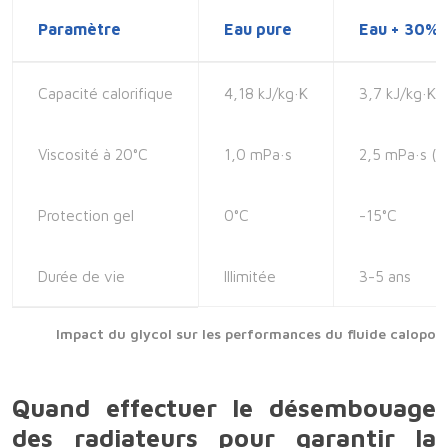
Paramètre
Eau pure
Eau + 30% g
Capacité calorifique
4,18 kJ/kg·K
3,7 kJ/kg·K 
Viscosité à 20°C
1,0 mPa·s
2,5 mPa·s (
Protection gel
0°C
-15°C
Durée de vie
Illimitée
3-5 ans
Impact du glycol sur les performances du fluide calopor
Quand effectuer le désembouage
des radiateurs pour garantir la