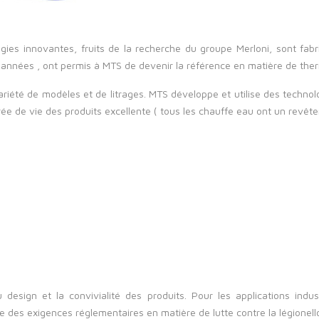
ogies innovantes, fruits de la recherche du groupe Merloni, sont f
nnées , ont permis à MTS de devenir la référence en matière de thermos
iété de modèles et de litrages.
MTS développe et utilise des technolo
durée de vie des produits excellente
( tous les chauffe eau ont un revê
design et la convivialité des produits. Pour les applications indu
es exigences réglementaires en matière de lutte contre la légionell