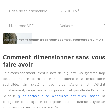
Unité de toit monobloc
> 5 000 pi²
Él
Multi-zone VRF
Variable
Tr
Thermopompe, monobloc ou multi-zo
Comment dimensionner sans vous
faire avoir
Le dimensionnement, c’est le nerf de la guerre. Un système trop
petit tourne en permanence sans atteindre la température
souhaitée. Un système trop gros s’allume et s’éteint
constamment, ce qui use le compresseur et gaspille de l’énergie.
Selon le
guide technique de
Ressources naturelles Canada
, la
charge de chauffage de conception pour un bâtiment type se
situe entre 48 860 et 54 720 BTU/h.