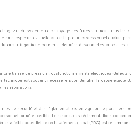
la longévité du système. Le nettoyage des filtres (au moins tous les 3
ique. Une inspection visuelle annuelle par un professionnel qualifié p
u circuit frigorifique permet d’identifier d’éventuelles anomalies
par une baisse de pression), dysfonctionnements électriques (défaut
ise technique est souvent nécessaire pour identifier la cause exacte d
r les réparations.
rmes de sécurité et des réglementations en vigueur. Le port d’équipem
ersonnel formé et certifié. Le respect des réglementations concernant
origènes à faible potentiel de réchauffement global (PRG) est recommand