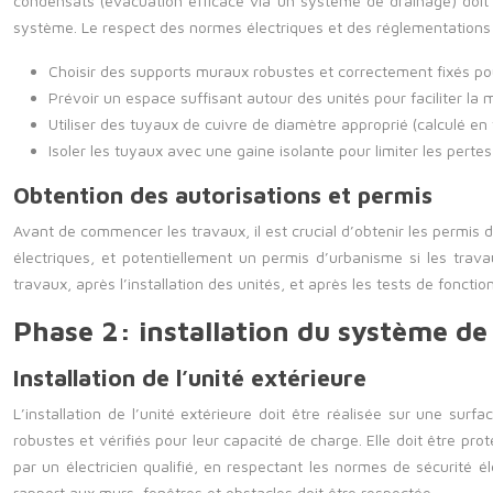
condensats (évacuation efficace via un système de drainage) doit 
système. Le respect des normes électriques et des réglementations l
Choisir des supports muraux robustes et correctement fixés pou
Prévoir un espace suffisant autour des unités pour faciliter la 
Utiliser des tuyaux de cuivre de diamètre approprié (calculé en
Isoler les tuyaux avec une gaine isolante pour limiter les pertes
Obtention des autorisations et permis
Avant de commencer les travaux, il est crucial d’obtenir les permis d
électriques, et potentiellement un permis d’urbanisme si les trav
travaux, après l’installation des unités, et après les tests de fon
Phase 2: installation du système de
Installation de l’unité extérieure
L’installation de l’unité extérieure doit être réalisée sur une sur
robustes et vérifiés pour leur capacité de charge. Elle doit être pro
par un électricien qualifié, en respectant les normes de sécurité él
rapport aux murs, fenêtres et obstacles doit être respectée.