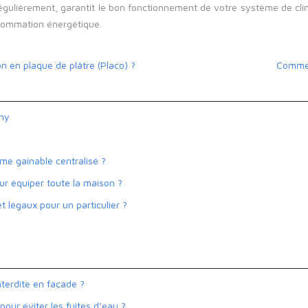
e régulièrement, garantit le bon fonctionnement de votre système de 
nsommation énergétique.
n en plaque de plâtre (Placo) ?
Comment
gny
me gainable centralisé ?
our équiper toute la maison ?
t légaux pour un particulier ?
interdite en façade ?
our éviter les fuites d’eau ?