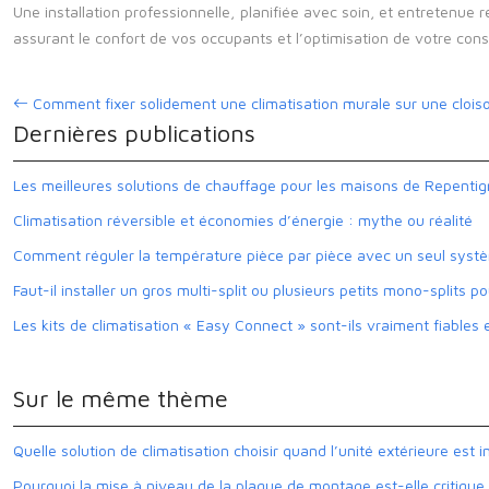
Une installation professionnelle, planifiée avec soin, et entretenu
assurant le confort de vos occupants et l’optimisation de votre co
Comment fixer solidement une climatisation murale sur une cloiso
Dernières publications
Les meilleures solutions de chauffage pour les maisons de Repenti
Climatisation réversible et économies d’énergie : mythe ou réalité
Comment réguler la température pièce par pièce avec un seul systè
Faut-il installer un gros multi-split ou plusieurs petits mono-splits p
Les kits de climatisation « Easy Connect » sont-ils vraiment fiables e
Sur le même thème
Quelle solution de climatisation choisir quand l’unité extérieure est 
Pourquoi la mise à niveau de la plaque de montage est-elle critique p