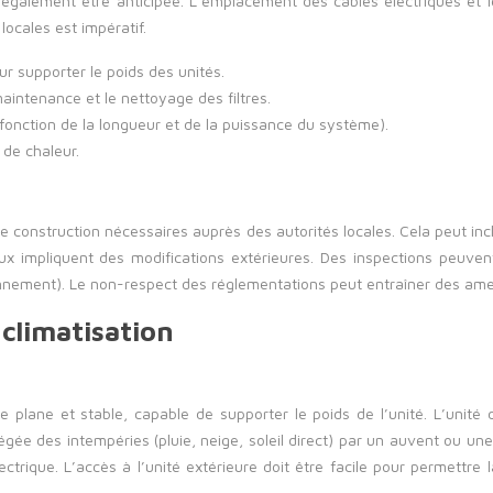
également être anticipée. L’emplacement des câbles électriques et le
ocales est impératif.
r supporter le poids des unités.
maintenance et le nettoyage des filtres.
 fonction de la longueur et de la puissance du système).
 de chaleur.
e construction nécessaires auprès des autorités locales. Cela peut inc
aux impliquent des modifications extérieures. Des inspections peuven
ctionnement). Le non-respect des réglementations peut entraîner des am
 climatisation
face plane et stable, capable de supporter le poids de l’unité. L’unit
tégée des intempéries (pluie, neige, soleil direct) par un auvent ou u
ectrique. L’accès à l’unité extérieure doit être facile pour permettr