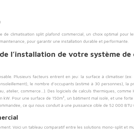
l
ème de climatisation split plafond commercial, un choix optimal pour 
 maintenance, pour garantir une installation durable et performante.
 de l’installation de votre système de 
able. Plusieurs facteurs entrent en jeu: la surface à climatiser (ex:
 et ensoleillement), le nombre d’occupants (estimé à 30 personnes), la
reau, atelier, commerce…). Des logiciels de calculs thermiques, comm
 en kW. Pour une surface de 150m², un bâtiment mal isolé, et une fort
ommandée, ce qui nous conduit à une puissance cible de 52 000 BTU 
ercial
nt. Voici un tableau comparatif entre les solutions mono-split et mul