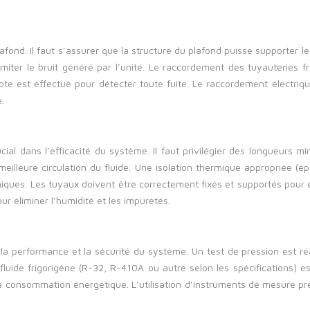
nd. Il faut s’assurer que la structure du plafond puisse supporter le po
limiter le bruit généré par l’unité. Le raccordement des tuyauteries 
te est effectué pour détecter toute fuite. Le raccordement électrique 
.
ucial dans l’efficacité du système. Il faut privilégier des longueurs 
eilleure circulation du fluide. Une isolation thermique appropriée 
miques. Les tuyaux doivent être correctement fixés et supportés pour év
ur éliminer l’humidité et les impuretés.
 la performance et la sécurité du système. Un test de pression est réal
Le fluide frigorigène (R-32, R-410A ou autre selon les spécifications)
 et la consommation énergétique. L’utilisation d’instruments de mesur