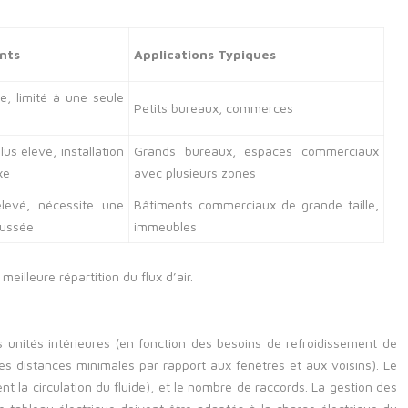
nts
Applications Typiques
le, limité à une seule
Petits bureaux, commerces
plus élevé, installation
Grands bureaux, espaces commerciaux
xe
avec plusieurs zones
levé, nécessite une
Bâtiments commerciaux de grande taille,
oussée
immeubles
illeure répartition du flux d’air.
es unités intérieures (en fonction des besoins de refroidissement de
des distances minimales par rapport aux fenêtres et aux voisins). Le
t la circulation du fluide), et le nombre de raccords. La gestion des