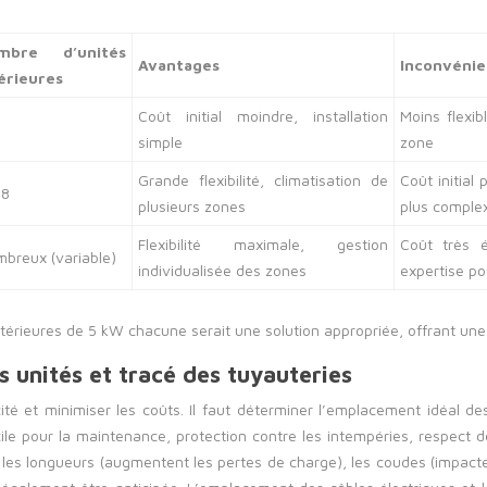
mbre d’unités
Avantages
Inconvénie
érieures
Coût initial moindre, installation
Moins flexib
simple
zone
Grande flexibilité, climatisation de
Coût initial 
 8
plusieurs zones
plus comple
Flexibilité maximale, gestion
Coût très é
breux (variable)
individualisée des zones
expertise p
érieures de 5 kW chacune serait une solution appropriée, offrant une me
es unités et tracé des tuyauteries
acité et minimiser les coûts. Il faut déterminer l’emplacement idéal d
cile pour la maintenance, protection contre les intempéries, respect 
r les longueurs (augmentent les pertes de charge), les coudes (impacten