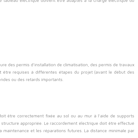
 tableau électrique doivent être adaptés à la charge électrique du
lure des permis d’installation de climatisation, des permis de travaux
t être requises à différentes étapes du projet (avant le début des
endes ou des retards importants.
é doit être correctement fixée au sol ou au mur à l’aide de supports
ne structure appropriée. Le raccordement électrique doit être effectué
e la maintenance et les réparations futures. La distance minimale par