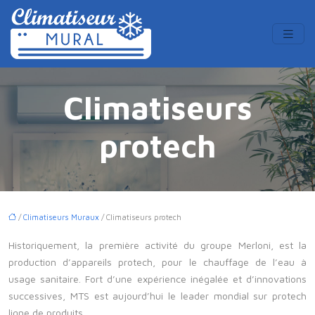
Climatiseurs
protech
/
Climatiseurs Muraux
/ Climatiseurs protech
Historiquement, la première activité du groupe Merloni, est la
production d’appareils protech, pour le chauffage de l’eau à
usage sanitaire. Fort d’une expérience inégalée et d’innovations
successives, MTS est aujourd’hui le leader mondial sur protech
ligne de produits.