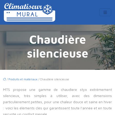
Chaudière
silencieuse
/
Produits et matériaux
/ Chaudière silencieuse
MTS propose une gamme de chaudiere styx extrêmement
silencieux, très simples à utiliser, avec des dimensions
particulièrement petites, pour une chaleur douce et saine en hiver
: voici les éléments clés qui garantissent toute l’année et en toute
sécurité un confort inégalé.