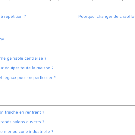
à répétition ?
Pourquoi changer de chauffag
gny
me gainable centralisé ?
our équiper toute la maison ?
t légaux pour un particulier ?
n fraîche en rentrant ?
grands salons ouverts ?
de mer ou zone industrielle ?