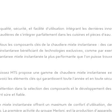
alité, sécurité, et facilité d’utilisation. Intégrant les dernières 
audières de s’intégrer parfaitement dans les cuisines et pièces d’eau.
ous les composants clés de la chaudiere mixte instantanee : des carte
instantanee bénéficiant de technologies exclusives, comme par exemp
antanee mixte instantanée la plus performante que l’on puisse trouv
sissez
MTS propose une gamme de chaudiere mixte instantanee extrê
voici les éléments clés qui garantissent toute l’année et en toute sécur
tention dans la sélection des composants et le développement des 
t sûre et fiable.
 mixte instantanée offrent un maximum de confort d’utilisation, d
. La première activité du groupe Merloni, est la production d’appareils