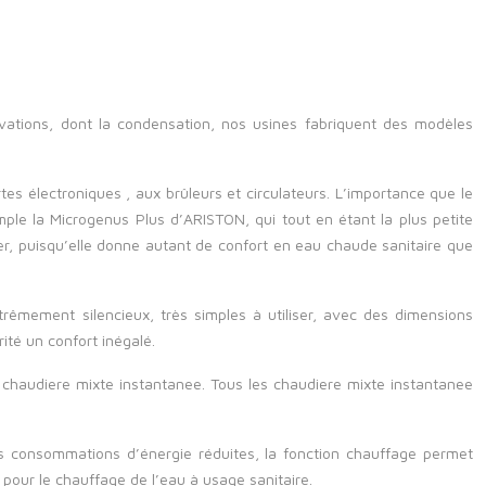
innovations, dont la condensation, nos usines fabriquent des modèles
s électroniques , aux brûleurs et circulateurs.
L’importance que le
le la Microgenus Plus d’ARISTON, qui tout en étant la plus petite
er, puisqu’elle donne autant de confort en eau chaude sanitaire que
mement silencieux, très simples à utiliser, avec des dimensions
ité un confort inégalé.
chaudiere mixte instantanee. Tous les chaudiere mixte instantanee
es consommations d’énergie réduites, la fonction chauffage permet
 pour le chauffage de l’eau à usage sanitaire.